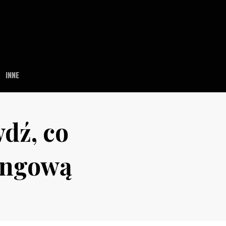
INNE
dź, co
ingową