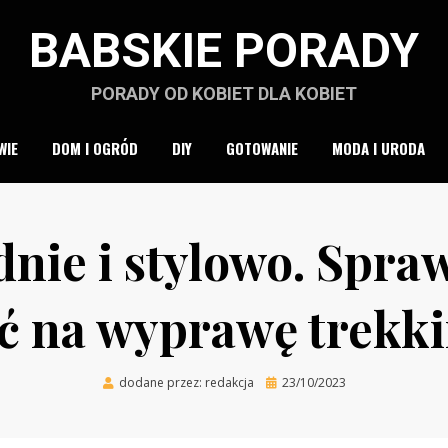
BABSKIE PORADY
PORADY OD KOBIET DLA KOBIET
WIE
DOM I OGRÓD
DIY
GOTOWANIE
MODA I URODA
nie i stylowo. Spraw
yć na wyprawę trekk
Posted
dodane przez:
redakcja
23/10/2023
on