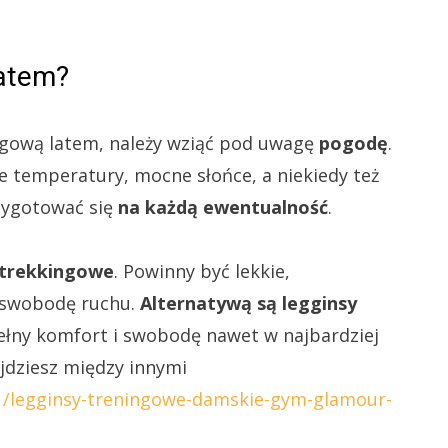
latem?
ngową latem, należy wziąć pod uwagę
pogodę
.
e temperatury, mocne słońce, a niekiedy też
rzygotować się
na każdą ewentualność
.
 trekkingowe
. Powinny być lekkie,
 swobodę ruchu.
Alternatywą są legginsy
pełny komfort i swobodę nawet w najbardziej
ajdziesz między innymi
41/legginsy-treningowe-damskie-gym-glamour-